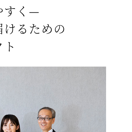
やすく—
届けるための
クト