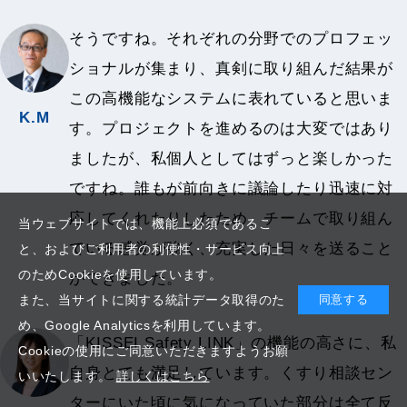
そうですね。それぞれの分野でのプロフェッ
ショナルが集まり、真剣に取り組んだ結果が
この高機能なシステムに表れていると思いま
K.M
す。プロジェクトを進めるのは大変ではあり
ましたが、私個人としてはずっと楽しかった
ですね。誰もが前向きに議論したり迅速に対
応してくれたりしたため、チームで取り組ん
当ウェブサイトでは、機能上必須であるこ
でいる感覚が強く、充実した日々を送ること
と、およびご利用者の利便性・サービス向上
のためCookieを使用しています。
ができました。
また、当サイトに関する統計データ取得のた
同意する
め、Google Analyticsを利用しています。
「KISSEI Safety LINK」の機能の高さに、私
Cookieの使用にご同意いただきますようお願
自身とても満足しています。くすり相談セン
いいたします。
詳しくはこちら
ターにいた頃に気になっていた部分は全て反